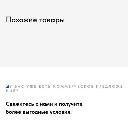
Похожие товары
◢
У
а
В А С
а
У Ж Е
а
Е С Т Ь
а
К О М М Е Р Ч Е С К О Е
а
П Р Е Д Л О Ж Е
Н И Е ?
Свяжитесь с нами и получите
более выгодные условия.