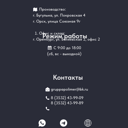
Производство:
г. Бугульма, ул. Покровская 4
г. Орск, улица Союзная 9г
Офис и склад:
Режим работы
г. Оренбург, ул. Беляевская 2, офис 2
С 9:00 до 18:00
(сб, вс - выходной)
Контакты
gruppapolimer@bk.ru
8 (3532) 43-99-09
8 (3532) 43-99-89