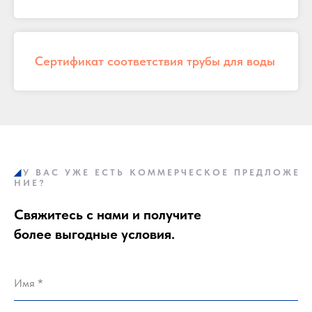
Сертификат соответствия трубы для воды
◢
У
а
В А С
а
У Ж Е
а
Е С Т Ь
а
К О М М Е Р Ч Е С К О Е
а
П Р Е Д Л О Ж Е
Н И Е ?
Свяжитесь с нами и получите
более выгодные условия.