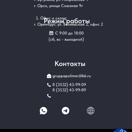
г. Орск, улица Союзная 9г
Офис и склад:
Режим работы
г. Оренбург, ул. Беляевская 2, офис 2
С 9:00 до 18:00
(сб, вс - выходной)
Контакты
gruppapolimer@bk.ru
8 (3532) 43-99-09
8 (3532) 43-99-89