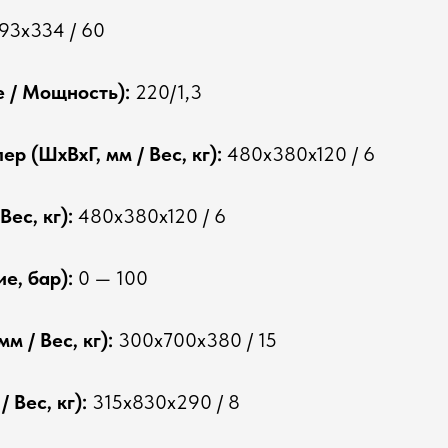
93х334 / 60
 / Мощность):
220/1,3
р (ШхВхГ, мм / Вес, кг):
480х380х120 / 6
ес, кг):
480х380х120 / 6
е, бар):
0 — 100
м / Вес, кг):
300х700х380 / 15
 Вес, кг):
315х830х290 / 8