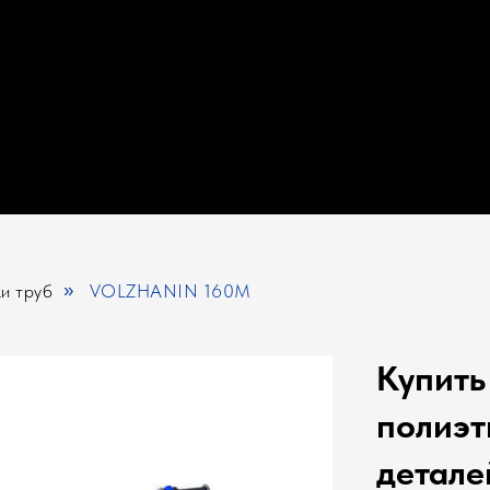
и труб
»
VOLZHANIN 160М
Купить
полиэт
детал